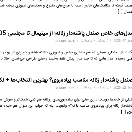
طیف گرفته تا متالیک‌های خاص، همه با طرح‌های متنوع و سبک‌های امروزی عرضه شدن
مسال […]
دل‌های خاص صندل پاشنه‌دار زنانه؛ از مینیمال تا مجلسی 1405 با خرید اقساطی
/
/
/
یل 27, 2026
0 دیدگاه
در
مقالات
توسط
manager
گه دنبال صندلی هستی که هم ظاهری خاص و امروزی داشته باشه و هم پای تو رو در طو
بی رسیده! مدل‌هایی که تا چند سال پیش فقط به‌قصد راحتی طراحی می‌شدن، حالا با چه
ندل پاشنه‌دار زنانه مناسب پیاده‌روی؟ بهترین انتخاب‌ها + نکا
/
/
/
یل 22, 2026
0 دیدگاه
در
مقالات
توسط
manager
یلی از خانم‌ها دوست دارن حتی برای پیاده‌روی‌های روزانه هم کمی شیک‌تر و خوش‌اس
اشنه‌دار زنانه برای پیاده‌روی مناسبه یا نه؟» واقعیت اینه که جواب این سؤال هم «بله
وی […]