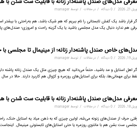
عرفی مدل‌های صندل پاشنه‌دار زنانه با قابلیت ست شدن با هر استایلی 1405 با 
/
/
/
یل 21, 2026
0 دیدگاه
در
مقالات
توسط
manager
گر قرار باشد یک کفش تابستانی را نام ببریم که هم شیک باشد، هم به‌راحتی با بیشتر اس
رقی هم ندارد دنبال یک مدل مجلسی باشید یا یک گزینه راحت و امروزی؛ صندل‌های پاشنه‌دار همیشه جذابی
دل‌های خاص صندل پاشنه‌دار زنانه؛ از مینیمال تا مجلسی با خری
/
/
/
یل 19, 2026
0 دیدگاه
در
مقالات
توسط
manager
گر اهل استایل و مد باشید، حتماً می‌دانید که هیچ چیزی مثل یک صندل زنانه پاشنه دا
ط برای مهمانی‌ها، بلکه برای استایل‌های روزمره و کژوال هم کاربرد دارند. حالا در سال ۱۴۰۵، دنیای مد پر شده از مدل‌های خاصی که از طراحی‌های […]
عرفی مدل‌های صندل پاشنه‌دار زنانه با قابلیت ست شدن با هر اس
/
/
/
یل 18, 2026
0 دیدگاه
در
مقالات
توسط
manager
قتی حرف از صندل‌های زنونه می‌شه، اولین چیزی که به ذهن میاد یه استایل خنک، راحت 
جلسی ست بشن هم با مانتوی روزمره یا حتی استایل‌های تابستونی مینیمال. اینجاست که