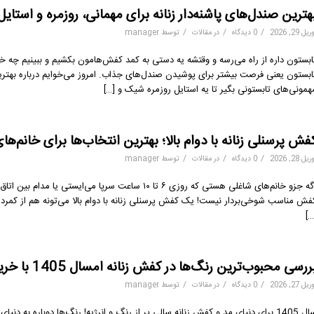
هترین صندل‌های پاشنه‌دار زنانه برای مهمانی، روزمره و استایل تابستونی 1405 ب
/
/
/
یل 29, 2026
0 دیدگاه
در
مقالات
توسط
manager
ابستون داره از راه می‌رسه و وقتشه یه دستی به کمد کفش‌هامون بکشیم و ببینیم چه خ
ابستون یعنی فرصت بیشتر برای پوشیدن صندل‌های جذاب. امروز می‌خوایم درباره بهترین
همونی‌های تابستونی بگیر تا یه استایل روزمره شیک و […]
فش پرسنلی زنانه با دوام بالا؛ بهترین انتخاب‌ها برای خانم‌های 
/
/
/
یل 28, 2026
0 دیدگاه
در
مقالات
توسط
manager
اگه جزو خانم‌های شاغلی هستی که روزی ۶ تا ۱۰ ساعت سرپا
فش مناسب شوخی‌بردار نیست! یک کفش پرسنلی زنانه با دوام بالا می‌تونه هم از کمردر
[…
ررسی محبوب‌ترین رنگ‌ها در کفش زنانه امسال 1405 با خرید اقساطی
/
/
/
یل 27, 2026
0 دیدگاه
در
مقالات
توسط
manager
سال 1405 برای دنیای مد و کفش زنانه سالی پر از رنگ و انرژیه! رنگ‌ها دوباره 