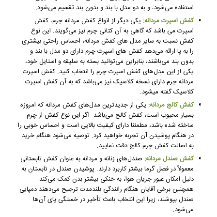
استفاده می‌شود، و به دو مدل با بند و بدون بند تقسیم می‌شود.
کفش اسپرت مردانه:
یکی دیگر از انواع کفش مردانه چرم، کفش
اسپرت می باشد که گاهی به آن کتانی چرم نیز می‌گویند. این نوع
کفش نسبت به سایر مدل‌ های کفش مردانه، احساس راحتی بیشتری
را به پا ارائه می‌دهد.کفش های اسپرت چرم دارای دو مدل با بند و
بدون بند می‌باشند، بنابراین می‌توانید بسته به سلیقه و استایل خود،
یکی از این مدل‌های کفش اسپرت چرم را انتخاب کنید. کفش اسپرت
مردانه چرم دارای نسخه کلاسیک نیز می‌باشد که به آن کفش اسپرت
کلاسیک گفته میشود.
کفش کالج مردانه
:
یکی از جدیدترین مدل‌­های کفش مردانه که امروزه
بسیار محبوب است، کفش کالج می­‌باشد. اگر این نوع کفش از چرم
ساخته شده باشد، مطمئنا دارای کیفیت بالایی است و احساس خوبی را
در هنگام پوشیدن آن تجربه خواهید کرد. توصیه می­‌شود هنگام خرید
به اصالت کفش چرم کالج دقت نمایید.
کفش صندل مردانه:
صندل‌های زنانه و مردانه به عنوان کفش تابستانی
معمولاً در فصل گرما بیشتر کاربرد دارند. پوشیدن صندل در تابستان به
دلیل امکان عبور جریان هوا، به خنکی بیشتر بدن کمک می‌کند.
همچنین برخی آقایان هنگام رانندگی بلندمدت ترجیح می‌دهند دمپایی
صندل بپوشند، زیرا این انتخاب باعث تأخیر در خستگی پای آن‌ها
می‌شود.